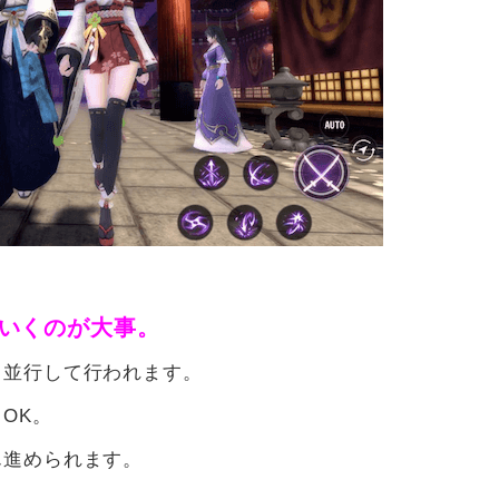
いくのが大事。
と並行して行われます。
OK。
ん進められます。