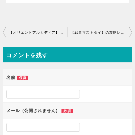
投
【オリエントアルカディア】の攻略レビュー！プレイした感想と評価！
【忍者マストダイ】の攻略レビュー！プレイした感想と評価！
稿
ナ
コメントを残す
ビ
ゲ
名前
必須
ー
シ
ョ
メール（公開されません）
必須
ン